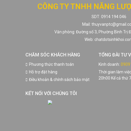
CÔNG TY TNHH NĂNG LƯ
SDT: 0914 194 046
Mail: thuyvanptc@gmail.
Văn phòng: Đường số 3, Phường Bình Trị Đ
Web: chatdotsinhkhoi.c
CHĂM SÓC KHÁCH HÀNG
TỔNG ĐÀI TƯ 
Phương thức thanh toán
Kinh doanh:
0909
Hỗ trợ đặt hàng
Thời gian làm việ
20h00 Kể cả thứ 7 
Điều khoản & chính sách bảo mật
KẾT NỐI VỚI CHÚNG TÔI