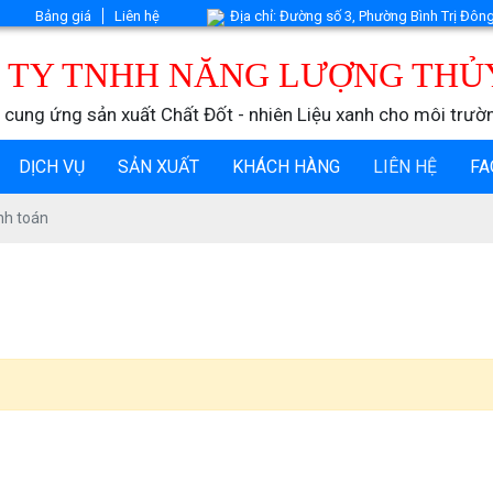
Bảng giá
Liên hệ
Địa chỉ: Đường số 3, Phường Bình Trị Đôn
 TY TNHH NĂNG LƯỢNG THỦ
 cung ứng sản xuất Chất Đốt - nhiên Liệu xanh cho môi trườ
DỊCH VỤ
SẢN XUẤT
KHÁCH HÀNG
LIÊN HỆ
FA
nh toán