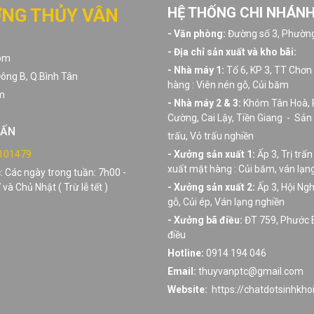
HỆ THỐNG CHI NHÁN
ỢNG THỦY VÂN
- Văn phòng:
Đường số 3, Phường
- Địa chỉ sản xuất và kho bãi:
com
- Nhà máy 1:
Tổ 6, KP 3, TT Chơ
ông B, Q.Bình Tân
hàng : Viên nén gỗ, Củi băm
om
- Nhà máy 2 & 3:
Khóm Tân Hoà, 
Cường, Cai Lậy, Tiền Giang - Sản
VẤN
trấu, Vỏ trấu nghiền
101479
- Xưởng sản xuất 1:
Ấp 3, Trị tr
xuất mặt hàng : Củi băm, ván lạn
c: Các ngày trong tuần: 7h00 -
và Chủ Nhật ( Trừ lễ tết )
- Xưởng sản xuất 2:
Ấp 3, Hội Ng
gỗ, Củi ép, Ván lạng nghiền
- Xưởng bã điều:
ĐT 759, Phước B
điều
Hotline:
0914 194 046
Email:
thuyvanptc@gmail.com
Website:
https://chatdotsinhkhoi