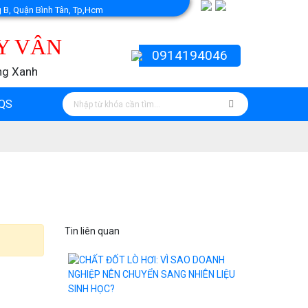
g B, Quận Bình Tân, Tp,Hcm
Y VÂN
0914194046
ng Xanh
QS
Tin liên quan