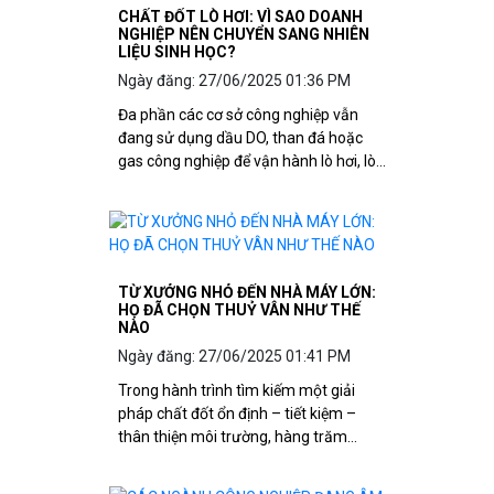
CHẤT ĐỐT LÒ HƠI: VÌ SAO DOANH
NGHIỆP NÊN CHUYỂN SANG NHIÊN
LIỆU SINH HỌC?
Ngày đăng: 27/06/2025 01:36 PM
Đa phần các cơ sở công nghiệp vẫn
đang sử dụng dầu DO, than đá hoặc
gas công nghiệp để vận hành lò hơi, lò
sấy hoặc lò nung.
TỪ XƯỞNG NHỎ ĐẾN NHÀ MÁY LỚN:
HỌ ĐÃ CHỌN THUỶ VÂN NHƯ THẾ
NÀO
Ngày đăng: 27/06/2025 01:41 PM
Trong hành trình tìm kiếm một giải
pháp chất đốt ổn định – tiết kiệm –
thân thiện môi trường, hàng trăm
xưởng sản xuất và nhà máy tại Việt
Nam đã và đang âm thầm chuyển mình